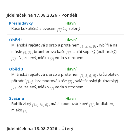
Jídelníček na 17.08.2026 - Pondělí
Přesnidávky
Hlavní
Kaše kukuřičná s ovocem
čaj zelený
[
7
]
Oběd 1
Hlavní
Milánská rajčatová s orzo a proteinem
, rybí filé na
[
1
,
3
,
6
,
9
]
másle
, bramborová kaše
, salát šopský (bulharský)
[
4
,
7
]
[
7
]
, čaj zelený, mléko
voda s citronem
[
7
]
[
7
]
Oběd 3
Hlavní
Milánská rajčatová s orzo a proteinem
, krůtí plátek
[
1
,
3
,
6
,
9
]
přírodní
, bramborová kaše
, salát šopský (bulharský)
[
1a
]
[
7
]
, čaj zelený, mléko
voda s citronem
[
7
]
[
7
]
Svačina
Hlavní
Rohlík žitný
, máslo pomazánkové
, kedluben,
[
1a
,
1b
,
6
]
[
7
]
mléko
[
7
]
Jídelníček na 18.08.2026 - Úterý