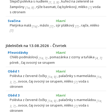
Slepičí polévka s nudlemi
, kuřecí na zelenině se
[
1
,
3
,
9
]
žampióny
, rýže basmati, čaj bylinkový, mléko
voda
[
1a
,
9
]
[
7
]
s citronem
Svačina
Hlavní
Pletýnka malá
, máslo
, sýr plátkový
, rajče, mléko
[
1a
]
[
7
]
[
7
]
[
7
]
Jídelníček na 13.08.2026 - Čtvrtek
Přesnidávky
Hlavní
Chléb podmáslový
, pomazánka z cizrny a tuňáka
[
1a
,
7
]
[
4
,
7
]
pórek , čaj ovocný se sirupem
Oběd 1
Hlavní
Polévka z červené čočky
, palačinky s marmeládou
[
1a
,
9
]
[
1a
,
, ovoce, čaj ovocný se sirupem, mléko
voda s
3
,
7
]
[
7
]
citronem
Oběd 3
Hlavní
Polévka z červené čočky
, palačinky s marmeládou
[
1a
,
9
]
[
1a
,
, ovoce, čaj ovocný se sirupem, mléko
voda s
3
,
7
]
[
7
]
citronem