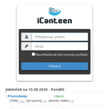
Neodhlašovat mě na tomto počítači.
Jídelníček na 10.08.2026 - Pondělí
Přesnidávky
Hlavní
Chléb
, sýr tavený
, okurek, mléko
[
1a
]
[
7
]
[
7
]