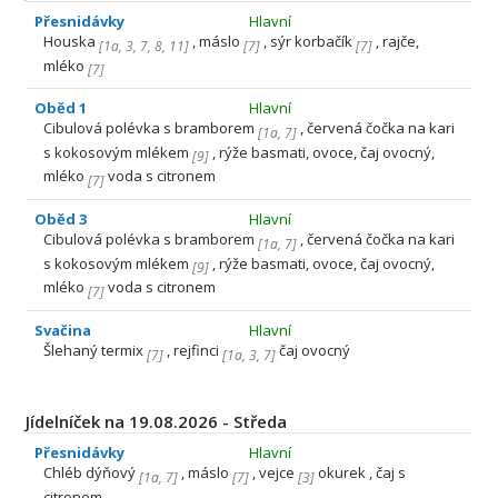
Přesnidávky
Hlavní
Houska
, máslo
, sýr korbačík
, rajče,
[
1a
,
3
,
7
,
8
,
11
]
[
7
]
[
7
]
mléko
[
7
]
Oběd 1
Hlavní
Cibulová polévka s bramborem
, červená čočka na kari
[
1a
,
7
]
s kokosovým mlékem
, rýže basmati, ovoce, čaj ovocný,
[
9
]
mléko
voda s citronem
[
7
]
Oběd 3
Hlavní
Cibulová polévka s bramborem
, červená čočka na kari
[
1a
,
7
]
s kokosovým mlékem
, rýže basmati, ovoce, čaj ovocný,
[
9
]
mléko
voda s citronem
[
7
]
Svačina
Hlavní
Šlehaný termix
, rejfinci
čaj ovocný
[
7
]
[
1a
,
3
,
7
]
Jídelníček na 19.08.2026 - Středa
Přesnidávky
Hlavní
Chléb dýňový
, máslo
, vejce
okurek , čaj s
[
1a
,
7
]
[
7
]
[
3
]
citronem