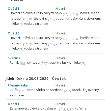
Oběd 1
Hlavní
Hovězí polévka s krupicovými noky
, hovězí maso
[
1a
,
3
,
7
,
9
]
na pepři
, těstoviny
, paprika lusky, čaj s citronem,
[
1a
,
9
]
[
1
,
3
]
mléko
voda s citronem
[
7
]
Oběd 3
Hlavní
Hovězí polévka s krupicovými noky
, hovězí maso
[
1a
,
3
,
7
,
9
]
na pepři
, těstoviny
, paprika lusky, čaj s citronem,
[
1a
,
9
]
[
1
,
3
]
mléko
voda s citronem
[
7
]
Svačina
Hlavní
Rohlík
, sýr tavený
, paprika lusky, mléko
[
1a
]
[
7
]
[
7
]
Jídelníček na 20.08.2026 - Čtvrtek
Přesnidávky
Hlavní
Chléb
, pomazánka ze sardinek
pórek , čaj ovocný
[
1a
]
[
4
,
7
]
se sirupem
Oběd 1
Hlavní
Zeleninová polévka s kuskusem
, kuře na
[
1
,
3
,
7
,
9
]