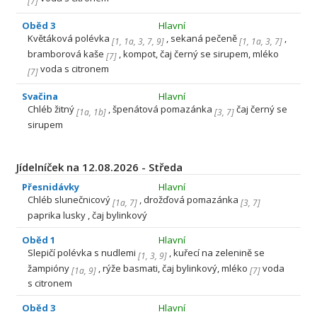
[
7
]
Oběd 3
Hlavní
Květáková polévka
, sekaná pečeně
,
[
1
,
1a
,
3
,
7
,
9
]
[
1
,
1a
,
3
,
7
]
bramborová kaše
, kompot, čaj černý se sirupem, mléko
[
7
]
voda s citronem
[
7
]
Svačina
Hlavní
Chléb žitný
, špenátová pomazánka
čaj černý se
[
1a
,
1b
]
[
3
,
7
]
sirupem
Jídelníček na 12.08.2026 - Středa
Přesnidávky
Hlavní
Chléb slunečnicový
, drožďová pomazánka
[
1a
,
7
]
[
3
,
7
]
paprika lusky , čaj bylinkový
Oběd 1
Hlavní
Slepičí polévka s nudlemi
, kuřecí na zelenině se
[
1
,
3
,
9
]
žampióny
, rýže basmati, čaj bylinkový, mléko
voda
[
1a
,
9
]
[
7
]
s citronem
Oběd 3
Hlavní