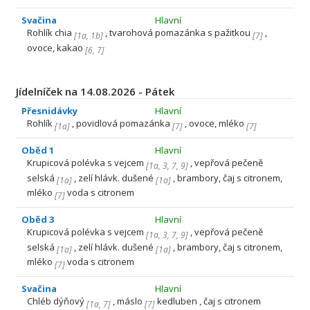
Svačina
Hlavní
Rohlík chia
, tvarohová pomazánka s pažitkou
,
[
1a
,
1b
]
[
7
]
ovoce, kakao
[
6
,
7
]
Jídelníček na 14.08.2026 - Pátek
Přesnidávky
Hlavní
Rohlík
, povidlová pomazánka
, ovoce, mléko
[
1a
]
[
7
]
[
7
]
Oběd 1
Hlavní
Krupicová polévka s vejcem
, vepřová pečeně
[
1a
,
3
,
7
,
9
]
selská
, zelí hlávk. dušené
, brambory, čaj s citronem,
[
1a
]
[
1a
]
mléko
voda s citronem
[
7
]
Oběd 3
Hlavní
Krupicová polévka s vejcem
, vepřová pečeně
[
1a
,
3
,
7
,
9
]
selská
, zelí hlávk. dušené
, brambory, čaj s citronem,
[
1a
]
[
1a
]
mléko
voda s citronem
[
7
]
Svačina
Hlavní
Chléb dýňový
, máslo
kedluben , čaj s citronem
[
1a
,
7
]
[
7
]