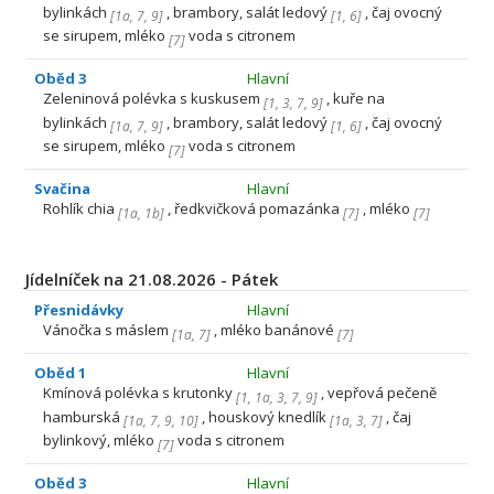
bylinkách
, brambory, salát ledový
, čaj ovocný
[
1a
,
7
,
9
]
[
1
,
6
]
se sirupem, mléko
voda s citronem
[
7
]
Oběd 3
Hlavní
Zeleninová polévka s kuskusem
, kuře na
[
1
,
3
,
7
,
9
]
bylinkách
, brambory, salát ledový
, čaj ovocný
[
1a
,
7
,
9
]
[
1
,
6
]
se sirupem, mléko
voda s citronem
[
7
]
Svačina
Hlavní
Rohlík chia
, ředkvičková pomazánka
, mléko
[
1a
,
1b
]
[
7
]
[
7
]
Jídelníček na 21.08.2026 - Pátek
Přesnidávky
Hlavní
Vánočka s máslem
, mléko banánové
[
1a
,
7
]
[
7
]
Oběd 1
Hlavní
Kmínová polévka s krutonky
, vepřová pečeně
[
1
,
1a
,
3
,
7
,
9
]
hamburská
, houskový knedlík
, čaj
[
1a
,
7
,
9
,
10
]
[
1a
,
3
,
7
]
bylinkový, mléko
voda s citronem
[
7
]
Oběd 3
Hlavní