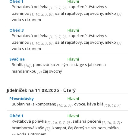
Oběd 1
Hlavní
Pohanková polévka
, zapečené těstoviny s
[
1
,
3
,
7
,
9
]
uzeninou
, salát rajčatový, čaj ovocný, mléko
[
1
,
1a
,
3
,
7
,
9
]
[
7
]
voda s citronem
Oběd 3
Hlavní
Pohanková polévka
, zapečené těstoviny s
[
1
,
3
,
7
,
9
]
uzeninou
, salát rajčatový, čaj ovocný, mléko
[
1
,
1a
,
3
,
7
,
9
]
[
7
]
voda s citronem
Svačina
Hlavní
Rohlík
, pomazánka ze sýru cottage s jablkem a
[
1a
]
mandarinkou
čaj ovocný
[
7
]
Jídelníček na 11.08.2026 - Úterý
Přesnidávky
Hlavní
Bublanina (s kompotem)
, ovoce, káva bílá
[
1a
,
3
,
7
]
[
1b
,
1c
,
7
]
Oběd 1
Hlavní
Květáková polévka
, sekaná pečeně
,
[
1
,
1a
,
3
,
7
,
9
]
[
1
,
1a
,
3
,
7
]
bramborová kaše
, kompot, čaj černý se sirupem, mléko
[
7
]
voda s citronem